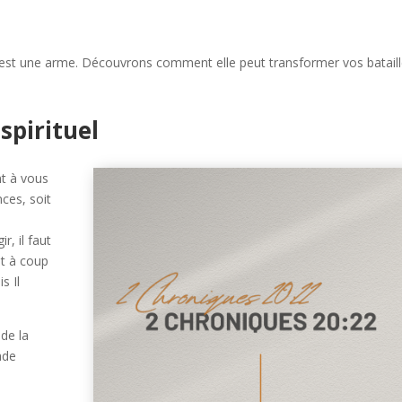
c’est une arme. Découvrons comment elle peut transformer vos batail
spirituel
nt à vous
nces, soit
ir, il faut
t à coup
s Il
de la
ade