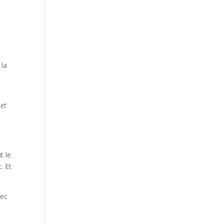
 la
 et
t le
. Et
vec