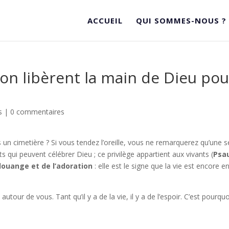
ACCUEIL
QUI SOMMES-NOUS ?
ion libèrent la main de Dieu pou
s
|
0 commentaires
 un cimetière ? Si vous tendez l’oreille, vous ne remarquerez qu’une s
s qui peuvent célébrer Dieu ; ce privilège appartient aux vivants (
Psa
 louange et de l’adoration
: elle est le signe que la vie est encore e
autour de vous. Tant qu’il y a de la vie, il y a de l’espoir. C’est pourquo
: