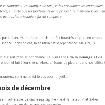
ent et chantaient les louanges de Dieu, et les prisonniers les entendaient.
 terre, en sorte que les fondements de la prison furent ébranlés; au mê
iens de tous les prisonniers furent rompus.
»
par le Saint-Esprit. Pourtant, ils ont fini fouettés et jetés en prison.
sance ; dans ce cas, la solution est la repentance. Mais ici, ils
ur leur sort mais ils ont chanté.
La puissance de la louange et de
rison et brisé leurs liens. Alors, a
rrêtons de pleurer dans nos difficul
ntourent, comme ce fut le cas pour le geôlier.
mois de décembre
nt vulnérable. Le diable (qui signifie « le diffamateur ») et Satan
r des dangers ou des mauvaises nouvelles.