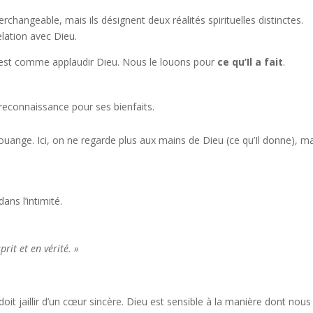
changeable, mais ils désignent deux réalités spirituelles distinctes.
lation avec Dieu.
 C’est comme applaudir Dieu. Nous le louons pour
ce qu’Il a fait
.
 reconnaissance pour ses bienfaits.
 louange. Ici, on ne regarde plus aux mains de Dieu (ce qu’Il donne), m
ans l’intimité.
rit et en vérité. »
doit jaillir d’un cœur sincère. Dieu est sensible à la manière dont nous