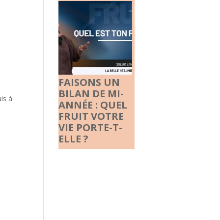
FAISONS UN
BILAN DE MI-
ais à
ANNÉE : QUEL
FRUIT VOTRE
VIE PORTE-T-
ELLE ?