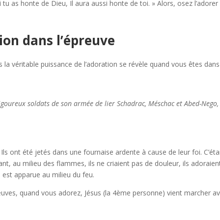
tu as honte de Dieu, Il aura aussi honte de toi. » Alors, osez l’adorer
ion dans l’épreuve
is la véritable puissance de l’adoration se révèle quand vous êtes dans
igoureux soldats de son armée de lier Schadrac, Méschac et Abed-Nego,
s ont été jetés dans une fournaise ardente à cause de leur foi. C’étai
ant, au milieu des flammes, ils ne criaient pas de douleur, ils adoraient
e est apparue au milieu du feu.
euves, quand vous adorez, Jésus (la 4ème personne) vient marcher a