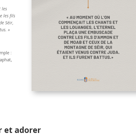
 les
 les fils
e Séir,
tus.
»
imple :
saphat,
r et adorer