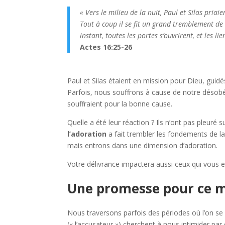
«
Vers le milieu de la nuit, Paul et Silas priai
Tout à coup il se fit un grand tremblement de
instant, toutes les portes s’ouvrirent, et les l
Actes 16:25-26
Paul et Silas étaient en mission pour Dieu, guidés 
Parfois, nous souffrons à cause de notre désobéis
souffraient pour la bonne cause.
Quelle a été leur réaction ? Ils n’ont pas pleuré s
l’adoration
a fait trembler les fondements de la p
mais entrons dans une dimension d’adoration.
Votre délivrance impactera aussi ceux qui vous e
Une promesse pour ce 
Nous traversons parfois des périodes où l’on se se
(« l’accusateur ») cherchent à nous intimider pa